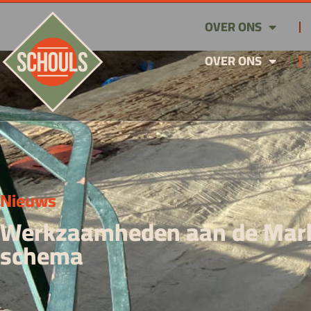
OVER ONS
OVER ONS
Nieuws
Werkzaamheden aan de Mark
schema