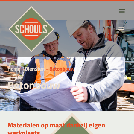
Home
-
Diensten
-
Betonbouw
Betonbouw
Materialen op maat dankzij eigen
werkplaats