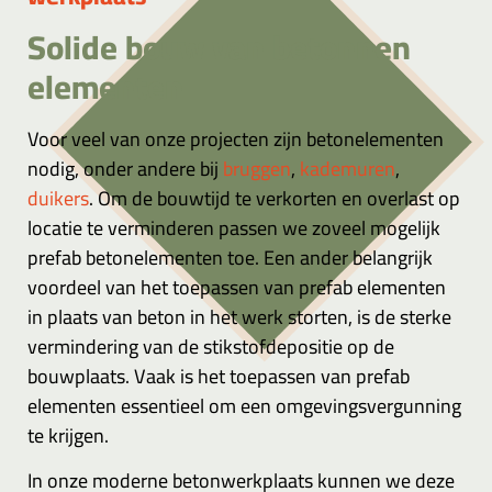
Solide bouw van betonnen
elementen
Voor veel van onze projecten zijn betonelementen
nodig, onder andere bij
bruggen
,
kademuren
,
duikers
. Om de bouwtijd te verkorten en overlast op
locatie te verminderen passen we zoveel mogelijk
prefab betonelementen toe. Een ander belangrijk
voordeel van het toepassen van prefab elementen
in plaats van beton in het werk storten, is de sterke
vermindering van de stikstofdepositie op de
bouwplaats. Vaak is het toepassen van prefab
elementen essentieel om een omgevingsvergunning
te krijgen.
In onze moderne betonwerkplaats kunnen we deze