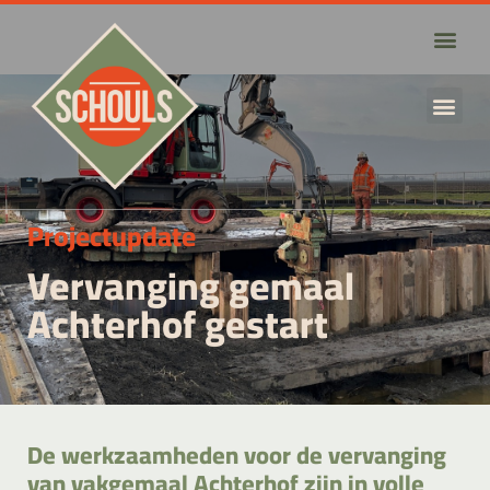
Projectupdate
Vervanging gemaal
Achterhof gestart
De werkzaamheden voor de vervanging
van vakgemaal Achterhof zijn in volle